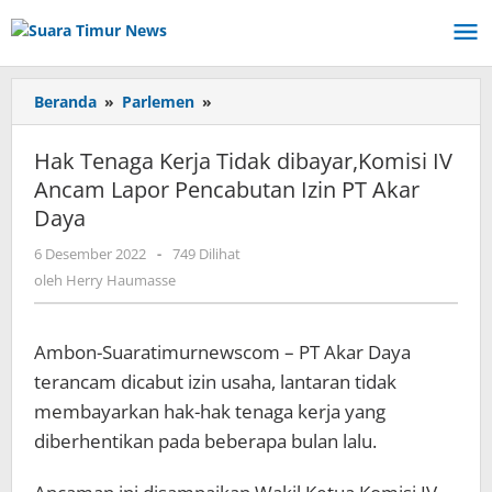
Lewati
ke
konten
Beranda
»
Parlemen
»
Hak
Tenaga
Kerja
Hak Tenaga Kerja Tidak dibayar,Komisi IV
Tidak
Ancam Lapor Pencabutan Izin PT Akar
dibayar,Komisi
Daya
IV
Ancam
6 Desember 2022
oleh
-
749 Dilihat
Lapor
Herry
oleh
Herry Haumasse
Pencabutan
Haumasse
Izin
PT
Ambon-Suaratimurnewscom – PT Akar Daya
Akar
Daya
terancam dicabut izin usaha, lantaran tidak
membayarkan hak-hak tenaga kerja yang
diberhentikan pada beberapa bulan lalu.