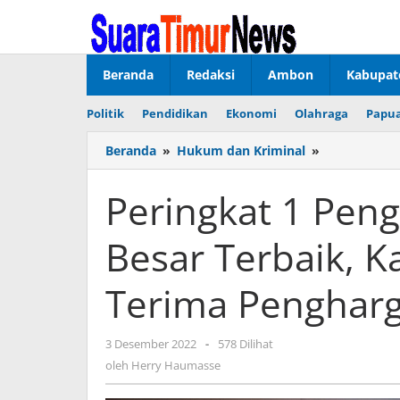
Lewati
ke
konten
Beranda
Redaksi
Ambon
Kabupat
Politik
Pendidikan
Ekonomi
Olahraga
Papua
Beranda
»
Hukum dan Kriminal
»
Peringkat
1
Pengelolaan
Peringkat 1 Pen
Anggaran
Pagu
Besar Terbaik, 
Besar
Terbaik,
Kapolresta
Terima Penghar
Ambon
Terima
Penghargaa
3 Desember 2022
oleh
-
578 Dilihat
Herry
oleh
Herry Haumasse
Haumasse