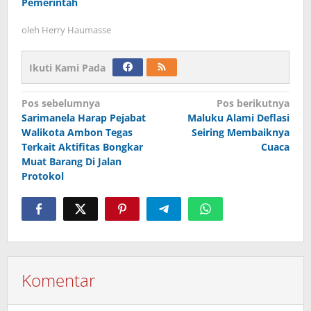
Pemerintah
oleh
Herry Haumasse
Ikuti Kami Pada
Navigasi
Pos sebelumnya
Pos berikutnya
Sarimanela Harap Pejabat
Maluku Alami Deflasi
pos
Walikota Ambon Tegas
Seiring Membaiknya
Terkait Aktifitas Bongkar
Cuaca
Muat Barang Di Jalan
Protokol
Komentar