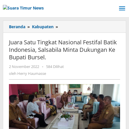
Lewati
ke
konten
Beranda
»
Kabupaten
»
Juara
Satu
Tingkat
Juara Satu Tingkat Nasional Festifal Batik
Nasional
Indonesia, Salsabila Minta Dukungan Ke
Festifal
Bupati Bursel.
Batik
Indonesia,
2 November 2022
oleh
-
584 Dilihat
Salsabila
Herry
oleh
Herry Haumasse
Minta
Haumasse
Dukungan
Ke
Bupati
Bursel.