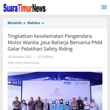
Lewati
ke
konten
Beranda
»
Maluku
»
Tingkatkan
Keselamatan
Pengendara
Tingkatkan Keselamatan Pengendara
Motor
Motor Wanita ,Jasa Raharja Bersama PNM
Wanita
Gelar Pelatihan Safety Riding
,Jasa
Raharja
20 Oktober 2022
oleh
-
675 Dilihat
Bersama
Herry
oleh
Herry Haumasse
PNM
Haumasse
Gelar
Pelatihan
Safety
Riding