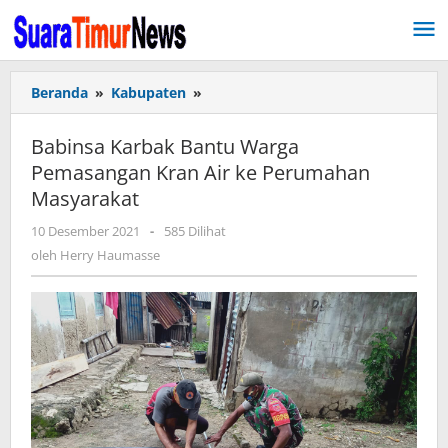
Lewati
ke
konten
Beranda
»
Kabupaten
»
Babinsa
Karbak
Bantu
Babinsa Karbak Bantu Warga
Warga
Pemasangan Kran Air ke Perumahan
Pemasangan
Masyarakat
Kran
Air
10 Desember 2021
oleh
-
585 Dilihat
ke
Herry
oleh
Herry Haumasse
Perumahan
Haumasse
Masyarakat