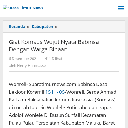
Lewati
ke
konten
Beranda
»
Kabupaten
»
Giat
Komsos
Wujut
Giat Komsos Wujut Nyata Babinsa
Nyata
Dengan Warga Binaan
Babinsa
Dengan
6 Desember 2021
oleh
-
411 Dilihat
Warga
Herry
oleh
Herry Haumasse
Binaan
Haumasse
Wonreli- Suaratimurnews.com Babinsa Desa
Lekloor Koramil
1511- 05
/Wonreli, Serda Ahmad
PaiLa melaksanakan komunikasi sosial (Komsos)
di rumah Ibu Din Wonlele Potimahu dan Bapak
Adolof Wonlele Di Dusun Sunfali Kecamatan
Pulau Pulau Terselatan Kabupaten Maluku Barat