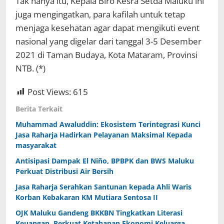
Tak hanya itu, Kepala Biro Kesra Setda Maluku ini
juga mengingatkan, para kafilah untuk tetap
menjaga kesehatan agar dapat mengikuti event
nasional yang digelar dari tanggal 3-5 Desember
2021 di Taman Budaya, Kota Mataram, Provinsi
NTB. (*)
Post Views:
615
Berita Terkait
Muhammad Awaluddin: Ekosistem Terintegrasi Kunci
Jasa Raharja Hadirkan Pelayanan Maksimal Kepada
masyarakat
Antisipasi Dampak El Niño, BPBPK dan BWS Maluku
Perkuat Distribusi Air Bersih
Jasa Raharja Serahkan Santunan kepada Ahli Waris
Korban Kebakaran KM Mutiara Sentosa II
OJK Maluku Gandeng BKKBN Tingkatkan Literasi
Keuangan, Perkuat Ketahanan Ekonomi Keluarga