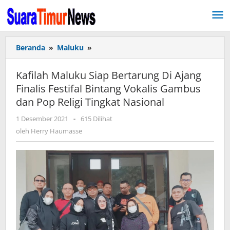
Lewati
ke
konten
Beranda
»
Maluku
»
Kafilah
Maluku
Siap
Kafilah Maluku Siap Bertarung Di Ajang
Bertarung
Finalis Festifal Bintang Vokalis Gambus
Di
dan Pop Religi Tingkat Nasional
Ajang
Finalis
1 Desember 2021
oleh
-
615 Dilihat
Festifal
Herry
oleh
Herry Haumasse
Bintang
Haumasse
Vokalis
Gambus
dan
Pop
Religi
Tingkat
Nasional