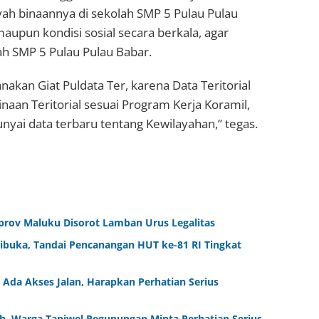
ah binaannya di sekolah SMP 5 Pulau Pulau
aupun kondisi sosial secara berkala, agar
h SMP 5 Pulau Pulau Babar.
anakan Giat Puldata Ter, karena Data Teritorial
naan Teritorial sesuai Program Kerja Koramil,
yai data terbaru tentang Kewilayahan,” tegas.
rov Maluku Disorot Lamban Urus Legalitas
Dibuka, Tandai Pencanangan HUT ke-81 RI Tingkat
Ada Akses Jalan, Harapkan Perhatian Serius
ah, Warga Taniwel Pegunungan Minta Perhatian Serius