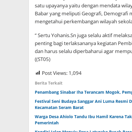
satu upayanya yaitu dengan mendata wilay
Babar yang meliputi Geografi, Demografi m
mengetahui perkembangan wilayah sekola
“ Sertu Yohanis.Sn juga selalu aktif melaks
penting bagi terlaksananya kegiatan Pembi
dan harus selalu diperbaharui agar mempun
((ST05)
Post Views:
1,094
Berita Terkait
Penambang Sinabar Iha Terancam Mogok, Pemp
Festival Seni Budaya Sanggar Ani Luma Resmi 
Kecamatan Seram Barat
Warga Desa Ahiolo Tandu Ibu Hamil Karena Tak 
Pemerintah
Kondisi Jalan Menuju Desa Laturake Rusak Par