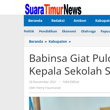
Lewati
ke
konten
Beranda
Redaksi
Ambon
Kabupat
Politik
Pendidikan
Ekonomi
Olahraga
Papua
Beranda
»
Kabupaten
»
Babinsa
Giat
Puldata
Babinsa Giat Pu
Ter
Bersama
Kepala Sekolah 
Kepala
Sekolah
SMP
29 November 2021
oleh
-
1094 Dilihat
5
Herry
oleh
Herry Haumasse
P.P.
Haumasse
Babar