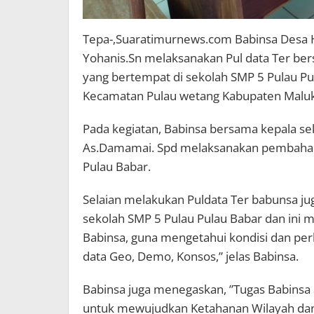
Tepa-,Suaratimurnews.com Babinsa Desa H
Yohanis.Sn melaksanakan Pul data Ter be
yang bertempat di sekolah SMP 5 Pulau P
Kecamatan Pulau wetang Kabupaten Maluku
Pada kegiatan, Babinsa bersama kepala se
As.Damamai. Spd melaksanakan pembaharu
Pulau Babar.
Selaian melakukan Puldata Ter babunsa j
sekolah SMP 5 Pulau Pulau Babar dan ini 
Babinsa, guna mengetahui kondisi dan per
data Geo, Demo, Konsos,” jelas Babinsa.
Babinsa juga menegaskan, ”Tugas Babinsa
untuk mewujudkan Ketahanan Wilayah dan