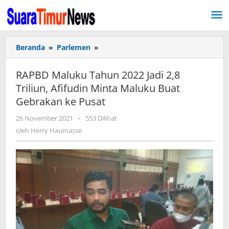
Lewati
ke
konten
Beranda
»
Parlemen
»
RAPBD
Maluku
Tahun
RAPBD Maluku Tahun 2022 Jadi 2,8
2022
Triliun, Afifudin Minta Maluku Buat
Jadi
Gebrakan ke Pusat
2,8
Triliun,
26 November 2021
oleh
-
553 Dilihat
Afifudin
Herry
oleh
Herry Haumasse
Minta
Haumasse
Maluku
Buat
Gebrakan
ke
Pusat