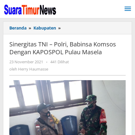
Lewati
ke
konten
Beranda
»
Kabupaten
»
Sinergitas
TNI
-
Sinergitas TNI – Polri, Babinsa Komsos
Polri,
Dengan KAPOSPOL Pulau Masela
Babinsa
Komsos
23 November 2021
oleh
-
441 Dilihat
Dengan
Herry
oleh
Herry Haumasse
KAPOSPOL
Haumasse
Pulau
Masela