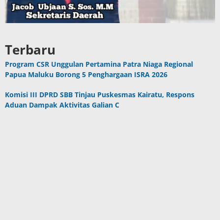
Terbaru
Program CSR Unggulan Pertamina Patra Niaga Regional
Papua Maluku Borong 5 Penghargaan ISRA 2026
Komisi III DPRD SBB Tinjau Puskesmas Kairatu, Respons
Aduan Dampak Aktivitas Galian C
Mahasiswa Ambalau Soroti Lemahnya Fungsi Pengawasan
DPRD Maluku Dapil Buru–Buru Selatan, Desak Jalan Lingkar
Jadi Jalan Provinsi
Julius Rutasouw: Perbaikan Jalan Ambalau Bergantung Solusi
Pendanaan Pemprov
Pemerintah Kabupaten Kepulauan Tanimbar dan Pertamina
Patra Niaga Berkomitmen Jaga Keandalan Suplai BBM di
Saumlaki