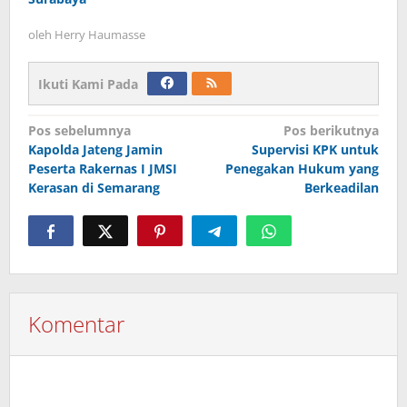
oleh
Herry Haumasse
Ikuti Kami Pada
Navigasi
Pos sebelumnya
Pos berikutnya
Kapolda Jateng Jamin
Supervisi KPK untuk
pos
Peserta Rakernas I JMSI
Penegakan Hukum yang
Kerasan di Semarang
Berkeadilan
Komentar