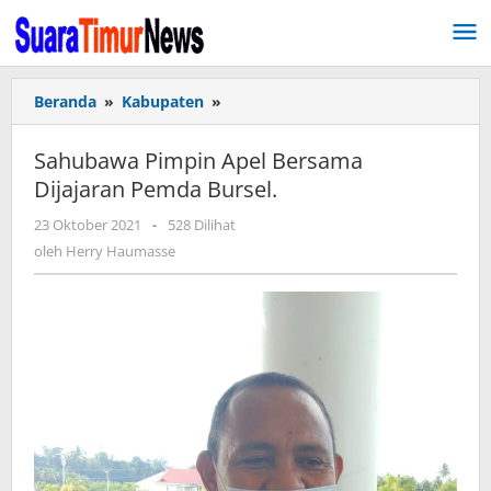
Lewati
ke
konten
Beranda
»
Kabupaten
»
Sahubawa
Pimpin
Apel
Sahubawa Pimpin Apel Bersama
Bersama
Dijajaran Pemda Bursel.
Dijajaran
Pemda
23 Oktober 2021
oleh
-
528 Dilihat
Bursel.
Herry
oleh
Herry Haumasse
Haumasse