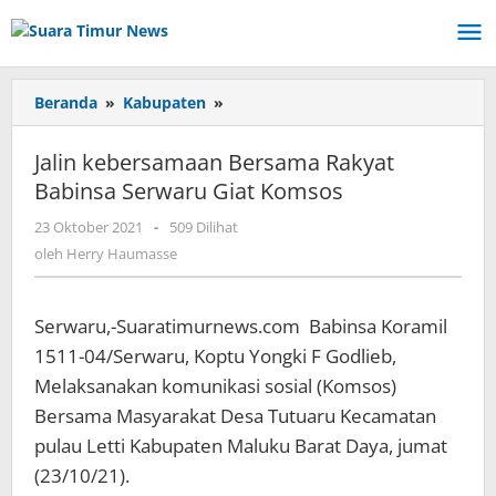
Lewati
ke
konten
Beranda
»
Kabupaten
»
Jalin
kebersamaan
Bersama
Jalin kebersamaan Bersama Rakyat
Rakyat
Babinsa Serwaru Giat Komsos
Babinsa
Serwaru
23 Oktober 2021
oleh
-
509 Dilihat
Giat
Herry
oleh
Herry Haumasse
Komsos
Haumasse
Serwaru,-Suaratimurnews.com Babinsa Koramil
1511-04/Serwaru, Koptu Yongki F Godlieb,
Melaksanakan komunikasi sosial (Komsos)
Bersama Masyarakat Desa Tutuaru Kecamatan
pulau Letti Kabupaten Maluku Barat Daya, jumat
(23/10/21).