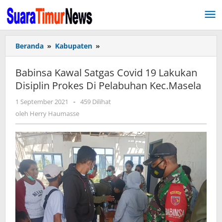
Lewati
ke
konten
Beranda
»
Kabupaten
»
Babinsa
Kawal
Satgas
Babinsa Kawal Satgas Covid 19 Lakukan
Covid
Disiplin Prokes Di Pelabuhan Kec.Masela
19
Lakukan
1 September 2021
oleh
-
459 Dilihat
Disiplin
Herry
oleh
Herry Haumasse
Prokes
Haumasse
Di
Pelabuhan
Kec.Masela