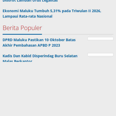
Disorot Lamban Urus Legalitas
Ekonomi Maluku Tumbuh 5,31% pada Triwulan II 2026,
Lampaui Rata-rata Nasional
Berita Populer
DPRD Maluku Pastikan 10 Oktober Batas
Akhir Pembahasan APBD P 2023
Kadis Dan Kabid Disperindag Buru Selatan
Malas Berkantor
Ini Tenggapan Ketua IAGI Maluku Terkait
Pembatalan Proyek LIN dan Ambon New Port
DPRD Maluku Resmi Bentuk Pansus LKPJ
Gubernur Maluku Tahun 2022 & Pengelola…
Wagub Serahkan Ranperda LPJ APBD 2022