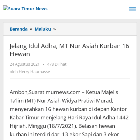
Lewati
ke
konten
Beranda
»
Maluku
»
Jelang
Idul
Adha,
Jelang Idul Adha, MT Nur Asiah Kurban 16
MT
Hewan
Nur
Asiah
24 Agustus 2021
oleh
-
478 Dilihat
Kurban
Herry
oleh
Herry Haumasse
16
Haumasse
Hewan
Ambon,Suaratimurnews.com – Ketua Majelis
Ta’lim (MT) Nur Asiah Widya Pratiwi Murad,
menyerahkan 16 hewan kurban di depan Kantor
Kabar Timur menjelang Hari Raya Idul Adha 1442
Hijriah, Minggu (18/7/2021). Belasan hewan
kurban ini terdiri dari 13 ekor Sapi dan 3 ekor