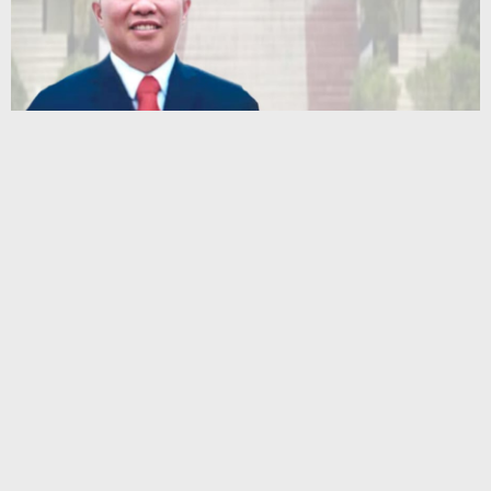
Terbaru
Paradoks Emas di Tengah Ketegangan Geopolitik: Membaca
Arah Kekayaan di Era Turbulensi
Family Visit BKP-BTR Dekatkan Keluarga dengan Dunia
Tambang, Perkuat Budaya Keselamatan
Muhammad Awaluddin: Ekosistem Terintegrasi Kunci Jasa
Raharja Hadirkan Pelayanan Maksimal Kepada masyarakat
Hotel Santika Premiere Ambon Gelar Fun Walk, Perkuat