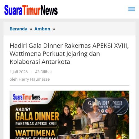
Lewati
ke
konten
Beranda
»
Ambon
»
Hadiri
Gala
Dinner
Hadiri Gala Dinner Rakernas APEKSI XVIII,
Rakernas
Wattimena Perkuat Jejaring dan
APEKSI
Kolaborasi Antarkota
XVIII,
Wattimena
1 Juli 2026
oleh
-
43 Dilihat
Perkuat
Herry
oleh
Herry Haumasse
Jejaring
Haumasse
dan
Kolaborasi
Antarkota