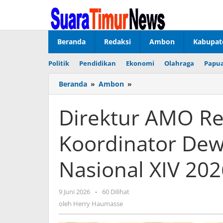
Lewati
ke
konten
Beranda
Redaksi
Ambon
Kabupat
Politik
Pendidikan
Ekonomi
Olahraga
Papua
Beranda
»
Ambon
»
Direktur
AMO
Resmi
Direktur AMO Re
Ditunjuk
sebagai
Koordinator Dew
Koordinator
Dewan
Juri
Nasional XIV 202
PESPARAWI
Nasional
XIV
9 Juni 2026
oleh
-
60 Dilihat
2026
Herry
oleh
Herry Haumasse
Haumasse