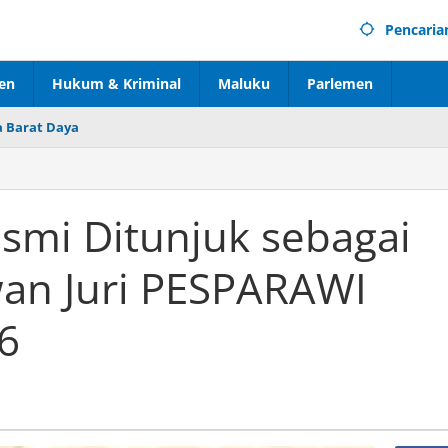
Pencaria
en
Hukum & Kriminal
Maluku
Parlemen
 Barat Daya
smi Ditunjuk sebagai
an Juri PESPARAWI
6