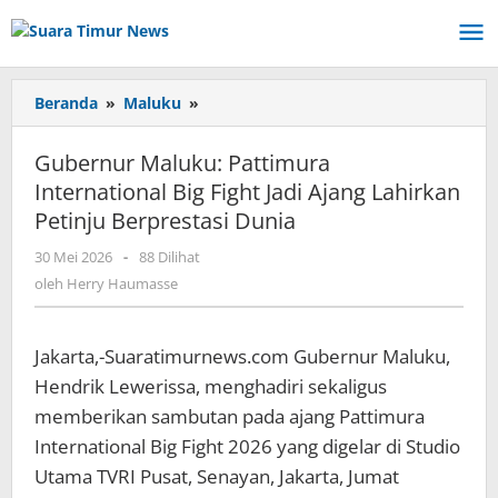
Lewati
ke
konten
Beranda
»
Maluku
»
Gubernur
Maluku:
Pattimura
Gubernur Maluku: Pattimura
International
International Big Fight Jadi Ajang Lahirkan
Big
Petinju Berprestasi Dunia
Fight
Jadi
30 Mei 2026
oleh
-
88 Dilihat
Ajang
Herry
oleh
Herry Haumasse
Lahirkan
Haumasse
Petinju
Berprestasi
Jakarta,-Suaratimurnews.com Gubernur Maluku,
Dunia
Hendrik Lewerissa, menghadiri sekaligus
memberikan sambutan pada ajang Pattimura
International Big Fight 2026 yang digelar di Studio
Utama TVRI Pusat, Senayan, Jakarta, Jumat