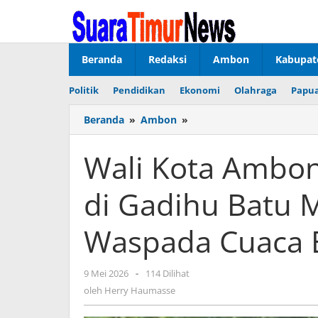
Lewati
ke
konten
Beranda
Redaksi
Ambon
Kabupat
Politik
Pendidikan
Ekonomi
Olahraga
Papua
Beranda
»
Ambon
»
Wali
Kota
Ambon
Wali Kota Ambon
Tinjau
Lokasi
di Gadihu Batu 
Longsor
di
Gadihu
Waspada Cuaca 
Batu
Merah,
Warga
9 Mei 2026
oleh
-
114 Dilihat
Diminta
Herry
oleh
Herry Haumasse
Waspada
Haumasse
Cuaca