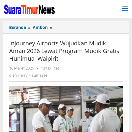
Lewati
ke
konten
Beranda
»
Ambon
»
InJourney
Airports
Wujudkan
InJourney Airports Wujudkan Mudik
Mudik
Aman 2026 Lewat Program Mudik Gratis
Aman
Hunimua–Waipirit
2026
Lewat
16 Maret 2026
oleh
-
131 Dilihat
Program
Herry
oleh
Herry Haumasse
Mudik
Haumasse
Gratis
Hunimua–
Waipirit