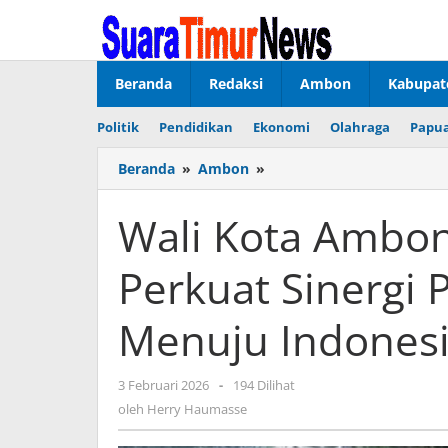
Lewati
ke
konten
Beranda
Redaksi
Ambon
Kabupat
Politik
Pendidikan
Ekonomi
Olahraga
Papua
Beranda
»
Ambon
»
Wali
Kota
Ambon:
Wali Kota Ambon
Rakornas
2026
Perkuat Sinergi 
Perkuat
Sinergi
Pusat
Menuju Indones
dan
Daerah
Menuju
3 Februari 2026
oleh
-
194 Dilihat
Indonesia
Herry
oleh
Herry Haumasse
Emas
Haumasse
2045