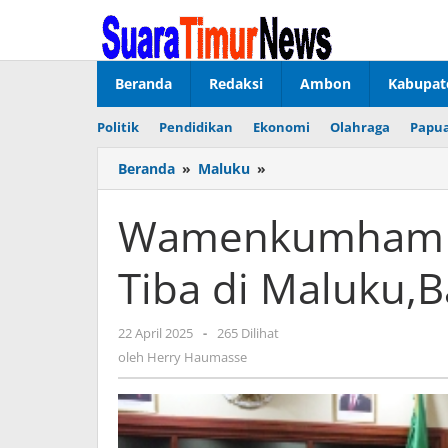
Lewati
ke
konten
Beranda
Redaksi
Ambon
Kabupat
Politik
Pendidikan
Ekonomi
Olahraga
Papua
Beranda
»
Maluku
»
Wamenkumham
Disambut
Wagub
Wamenkumham D
Saat
Tiba
Tiba di Maluku,B
di
Maluku,Bahas
Isu
22 April 2025
oleh
-
265 Dilihat
Strategis
Herry
oleh
Herry Haumasse
Haumasse