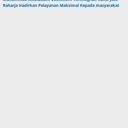
Raharja Hadirkan Pelayanan Maksimal Kepada masyarakat
Hotel Santika Premiere Ambon Gelar Fun Walk, Perkuat
Kebersamaan dan Semangat Sehat Karyawan
Program CSR Unggulan Pertamina Patra Niaga Regional
Papua Maluku Borong 5 Penghargaan ISRA 2026
Berita Populer
DPRD Maluku Pastikan 10 Oktober Batas
Akhir Pembahasan APBD P 2023
Kadis Dan Kabid Disperindag Buru Selatan
Malas Berkantor
Ini Tenggapan Ketua IAGI Maluku Terkait