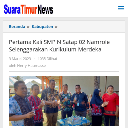
Lewati
ke
konten
Beranda
»
Kabupaten
»
Pertama
Kali
SMP
Pertama Kali SMP N Satap 02 Namrole
N
Selenggarakan Kurikulum Merdeka
Satap
02
3 Maret 2023
oleh
-
1035 Dilihat
Namrole
Herry
oleh
Herry Haumasse
Selenggarakan
Haumasse
Kurikulum
Merdeka