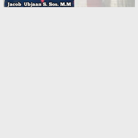
Terbaru
Mahasiswa Ambalau Soroti Lemahnya Fungsi Pengawasan
DPRD Maluku Dapil Buru–Buru Selatan, Desak Jalan Lingkar
Jadi Jalan Provinsi
Julius Rutasouw: Perbaikan Jalan Ambalau Bergantung Solusi
Pendanaan Pemprov
Pemerintah Kabupaten Kepulauan Tanimbar dan Pertamina
Patra Niaga Berkomitmen Jaga Keandalan Suplai BBM di
Saumlaki
Penambang Sinabar Iha Terancam Mogok, Pemprov Maluku
Disorot Lamban Urus Legalitas
Ekonomi Maluku Tumbuh 5,31% pada Triwulan II 2026,
Lampaui Rata-rata Nasional