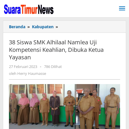
Lewati
ke
konten
Beranda
»
Kabupaten
»
38
Siswa
SMK
38 Siswa SMK Alhilaal Namlea Uji
Alhilaal
Kompetensi Keahlian, Dibuka Ketua
Namlea
Yayasan
Uji
Kompetensi
27 Februari 2023
oleh
-
786 Dilihat
Keahlian,
Herry
oleh
Herry Haumasse
Dibuka
Haumasse
Ketua
Yayasan