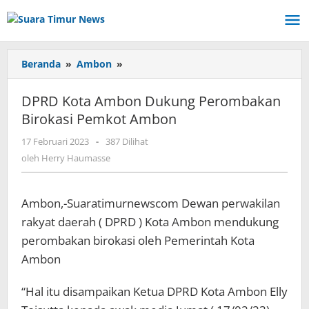
Lewati
ke
konten
Beranda
»
Ambon
»
DPRD
Kota
Ambon
DPRD Kota Ambon Dukung Perombakan
Dukung
Birokasi Pemkot Ambon
Perombakan
Birokasi
17 Februari 2023
oleh
-
387 Dilihat
Pemkot
Herry
oleh
Herry Haumasse
Ambon
Haumasse
Ambon,-Suaratimurnewscom Dewan perwakilan
rakyat daerah ( DPRD ) Kota Ambon mendukung
perombakan birokasi oleh Pemerintah Kota
Ambon
“Hal itu disampaikan Ketua DPRD Kota Ambon Elly