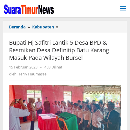
Lewati
ke
konten
Beranda
»
Kabupaten
»
Bupati
Hj
Safitri
Bupati Hj Safitri Lantik 5 Desa BPD &
Lantik
Resmikan Desa Definitip Batu Karang
5
Masuk Pada Wilayah Bursel
Desa
BPD
15 Februari 2023
oleh
-
483 Dilihat
&
Herry
oleh
Herry Haumasse
Resmikan
Haumasse
Desa
Definitip
Batu
Karang
Masuk
Pada
Wilayah
Bursel