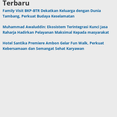
Terbaru
Family Visit BKP-BTR Dekatkan Keluarga dengan Dunia
Tambang, Perkuat Budaya Keselamatan
Muhammad Awaluddin: Ekosistem Terintegrasi Kunci Jasa
Raharja Hadirkan Pelayanan Maksimal Kepada masyarakat
Hotel Santika Premiere Ambon Gelar Fun Walk, Perkuat
Kebersamaan dan Semangat Sehat Karyawan
Program CSR Unggulan Pertamina Patra Niaga Regional
Papua Maluku Borong 5 Penghargaan ISRA 2026
Komisi III DPRD SBB Tinjau Puskesmas Kairatu, Respons
Aduan Dampak Aktivitas Galian C
Berita Populer
DPRD Maluku Pastikan 10 Oktober Batas
Akhir Pembahasan APBD P 2023