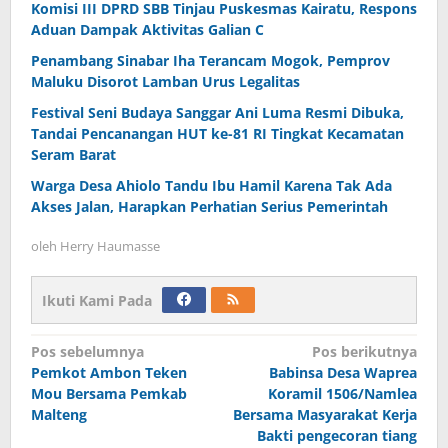
Komisi III DPRD SBB Tinjau Puskesmas Kairatu, Respons
Aduan Dampak Aktivitas Galian C
Penambang Sinabar Iha Terancam Mogok, Pemprov
Maluku Disorot Lamban Urus Legalitas
Festival Seni Budaya Sanggar Ani Luma Resmi Dibuka,
Tandai Pencanangan HUT ke-81 RI Tingkat Kecamatan
Seram Barat
Warga Desa Ahiolo Tandu Ibu Hamil Karena Tak Ada
Akses Jalan, Harapkan Perhatian Serius Pemerintah
oleh
Herry Haumasse
Ikuti Kami Pada
Navigasi
Pos sebelumnya
Pos berikutnya
Pemkot Ambon Teken
Babinsa Desa Waprea
pos
Mou Bersama Pemkab
Koramil 1506/Namlea
Malteng
Bersama Masyarakat Kerja
Bakti pengecoran tiang