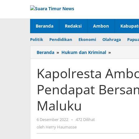
Lewati
ke
konten
Beranda
Redaksi
Ambon
Kabupat
Politik
Pendidikan
Ekonomi
Olahraga
Papua
Beranda
»
Hukum dan Kriminal
»
Kapolresta
Ambon
Hadiri
Kapolresta Ambo
Rapat
Dengar
Pendapat Bersa
Pendapat
Bersama
Komisi
Maluku
1
DPRD
Maluku
6 Desember 2022
oleh
-
472 Dilihat
Herry
oleh
Herry Haumasse
Haumasse