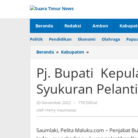
Lewati
ke
konten
Beranda
Redaksi
Ambon
Kabupat
Politik
Pendidikan
Ekonomi
Olahraga
Papua
Beranda
»
Kabupaten
»
Pj.
Bupati
Kepulauan
Pj. Bupati Kepu
Tanimbar
Hadiri
Syukuran Pelant
Syukuran
Pelantikan
DPS
20 November 2022
oleh
-
778 Dilihat
Meyano
Herry
oleh
Herry Haumasse
Das
Haumasse
Saumlaki, Pelita Maluku.com – Penjabat B