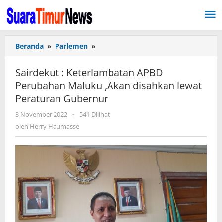
Lewati
ke
konten
Beranda
»
Parlemen
»
Sairdekut
:
Keterlambatan
Sairdekut : Keterlambatan APBD
APBD
Perubahan Maluku ,Akan disahkan lewat
Perubahan
Peraturan Gubernur
Maluku
,Akan
3 November 2022
oleh
-
541 Dilihat
disahkan
Herry
oleh
Herry Haumasse
lewat
Haumasse
Peraturan
Gubernur