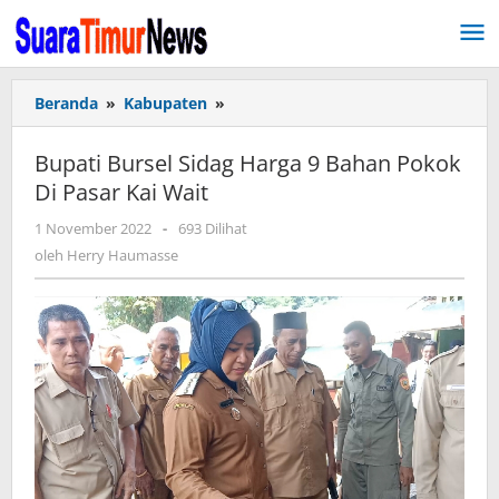
Lewati
ke
konten
Beranda
»
Kabupaten
»
Bupati
Bursel
Sidag
Bupati Bursel Sidag Harga 9 Bahan Pokok
Harga
Di Pasar Kai Wait
9
Bahan
1 November 2022
oleh
-
693 Dilihat
Pokok
Herry
oleh
Herry Haumasse
Di
Haumasse
Pasar
Kai
Wait