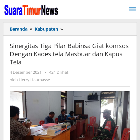
Lewati
ke
konten
Beranda
»
Kabupaten
»
Sinergitas
Tiga
Pilar
Sinergitas Tiga Pilar Babinsa Giat komsos
Babinsa
Dengan Kades tela Masbuar dan Kapus
Giat
Tela
komsos
Dengan
4 Desember 2021
oleh
-
424 Dilihat
Kades
Herry
oleh
Herry Haumasse
tela
Haumasse
Masbuar
dan
Kapus
Tela