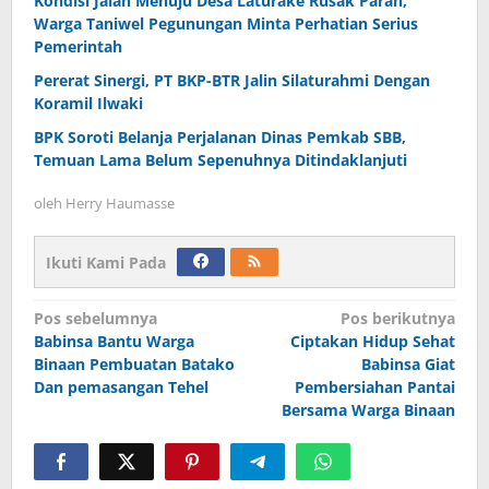
Kondisi Jalan Menuju Desa Laturake Rusak Parah,
Warga Taniwel Pegunungan Minta Perhatian Serius
Pemerintah
Pererat Sinergi, PT BKP-BTR Jalin Silaturahmi Dengan
Koramil Ilwaki
BPK Soroti Belanja Perjalanan Dinas Pemkab SBB,
Temuan Lama Belum Sepenuhnya Ditindaklanjuti
oleh
Herry Haumasse
Ikuti Kami Pada
Navigasi
Pos sebelumnya
Pos berikutnya
Babinsa Bantu Warga
Ciptakan Hidup Sehat
pos
Binaan Pembuatan Batako
Babinsa Giat
Dan pemasangan Tehel
Pembersiahan Pantai
Bersama Warga Binaan