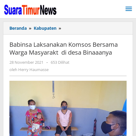
Lewati
ke
konten
Beranda
»
Kabupaten
»
Babinsa
Laksanakan
Komsos
Babinsa Laksanakan Komsos Bersama
Bersama
Warga Masyarakt di desa Binaaanya
Warga
Masyarakt
28 November 2021
oleh
-
653 Dilihat
di
Herry
oleh
Herry Haumasse
desa
Haumasse
Binaaanya