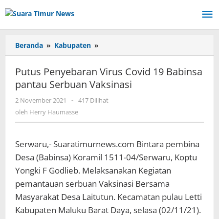
Lewati
ke
konten
Beranda
»
Kabupaten
»
Putus
Penyebaran
Virus
Putus Penyebaran Virus Covid 19 Babinsa
Covid
pantau Serbuan Vaksinasi
19
Babinsa
2 November 2021
oleh
-
417 Dilihat
pantau
Herry
oleh
Herry Haumasse
Serbuan
Haumasse
Vaksinasi
Serwaru,- Suaratimurnews.com Bintara pembina
Desa (Babinsa) Koramil 1511-04/Serwaru, Koptu
Yongki F Godlieb. Melaksanakan Kegiatan
pemantauan serbuan Vaksinasi Bersama
Masyarakat Desa Laitutun. Kecamatan pulau Letti
Kabupaten Maluku Barat Daya, selasa (02/11/21).