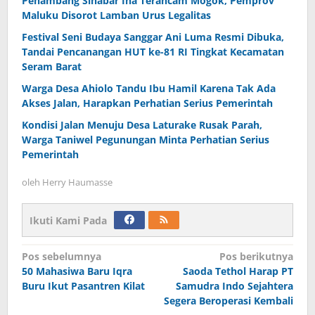
Penambang Sinabar Iha Terancam Mogok, Pemprov
Maluku Disorot Lamban Urus Legalitas
Festival Seni Budaya Sanggar Ani Luma Resmi Dibuka,
Tandai Pencanangan HUT ke-81 RI Tingkat Kecamatan
Seram Barat
Warga Desa Ahiolo Tandu Ibu Hamil Karena Tak Ada
Akses Jalan, Harapkan Perhatian Serius Pemerintah
Kondisi Jalan Menuju Desa Laturake Rusak Parah,
Warga Taniwel Pegunungan Minta Perhatian Serius
Pemerintah
oleh
Herry Haumasse
Ikuti Kami Pada
Navigasi
Pos sebelumnya
Pos berikutnya
50 Mahasiwa Baru Iqra
Saoda Tethol Harap PT
pos
Buru Ikut Pasantren Kilat
Samudra Indo Sejahtera
Segera Beroperasi Kembali