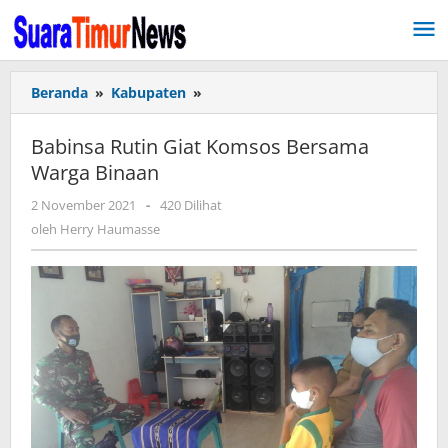
Lewati
ke
konten
Beranda
»
Kabupaten
»
Babinsa
Rutin
Giat
Babinsa Rutin Giat Komsos Bersama
Komsos
Warga Binaan
Bersama
Warga
2 November 2021
oleh
-
420 Dilihat
Binaan
Herry
oleh
Herry Haumasse
Haumasse