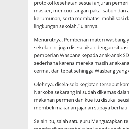
protokol kesehatan sesuai anjuran pemer
masker, mencuci tangan pakai sabun dan a
kerumunan, serta membatasi mobilisasi dan
lingkungan sekolah,” ujarnya.
Menurutnya, Pemberian materi wasbang ya
sekolah ini juga disesuaikan dengan situas
pemberian Wasbang kepada anak-anak SD 
sederhana karena mereka masih anak-anak
cermat dan tepat sehingga Wasbang yang 
Olehnya, disela-sela kegiatan tersebut k
Narkoba sekarang ini sudah dikemas dalam
makanan permen dan kue itu disukai seusi
membeli makanan jajanan supaya berhati-h
Selain itu, salah satu guru Mengucapkan t
memberikan pembekalan kepada anak didi