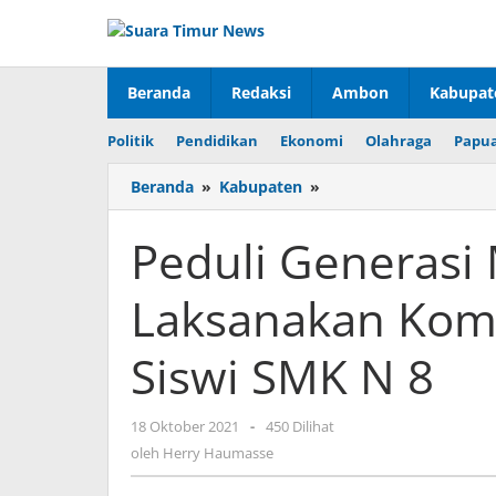
Lewati
ke
konten
Beranda
Redaksi
Ambon
Kabupat
Politik
Pendidikan
Ekonomi
Olahraga
Papua
Beranda
»
Kabupaten
»
Peduli
Generasi
Muda
Peduli Generasi
Babinsa
Laksanakan
Laksanakan Kom
Komsos
Bersama
Siswa-
Siswi SMK N 8
Siswi
SMK
N
18 Oktober 2021
oleh
-
450 Dilihat
8
Herry
oleh
Herry Haumasse
Haumasse