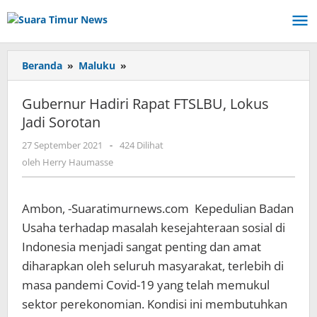
Lewati
ke
konten
Beranda
»
Maluku
»
Gubernur
Hadiri
Rapat
Gubernur Hadiri Rapat FTSLBU, Lokus
FTSLBU,
Jadi Sorotan
Lokus
Jadi
27 September 2021
oleh
-
424 Dilihat
Sorotan
Herry
oleh
Herry Haumasse
Haumasse
Ambon, -Suaratimurnews.com Kepedulian Badan
Usaha terhadap masalah kesejahteraan sosial di
Indonesia menjadi sangat penting dan amat
diharapkan oleh seluruh masyarakat, terlebih di
masa pandemi Covid-19 yang telah memukul
sektor perekonomian. Kondisi ini membutuhkan