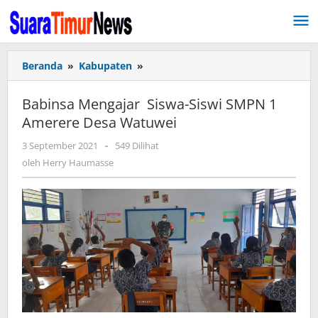
Lewati
ke
konten
Beranda
»
Kabupaten
»
Babinsa
Mengajar
Siswa-
Babinsa Mengajar Siswa-Siswi SMPN 1
Siswi
Amerere Desa Watuwei
SMPN
1
3 September 2021
oleh
-
549 Dilihat
Amerere
Herry
oleh
Herry Haumasse
Desa
Haumasse
Watuwei