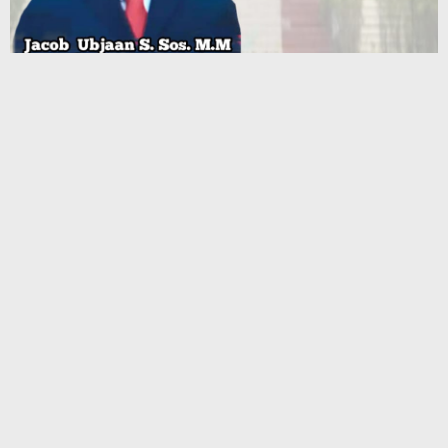
Terbaru
Mahasiswa Ambalau Soroti Lemahnya Fungsi Pengawasan
DPRD Maluku Dapil Buru–Buru Selatan, Desak Jalan Lingkar
Jadi Jalan Provinsi
Julius Rutasouw: Perbaikan Jalan Ambalau Bergantung Solusi
Pendanaan Pemprov
Pemerintah Kabupaten Kepulauan Tanimbar dan Pertamina
Patra Niaga Berkomitmen Jaga Keandalan Suplai BBM di
Saumlaki
Penambang Sinabar Iha Terancam Mogok, Pemprov Maluku
Disorot Lamban Urus Legalitas