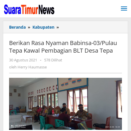
Lewati
ke
konten
Beranda
»
Kabupaten
»
Berikan
Rasa
Nyaman
Berikan Rasa Nyaman Babinsa-03/Pulau
Babinsa-
Tepa Kawal Pembagian BLT Desa Tepa
03/Pulau
Tepa
30 Agustus 2021
oleh
-
578 Dilihat
Kawal
Herry
oleh
Herry Haumasse
Pembagian
Haumasse
BLT
Desa
Tepa