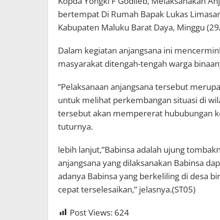
Kopda Yongki F Godlieb, Melaksanakan A
bertempat Di Rumah Bapak Lukas Limasana
Kabupaten Maluku Barat Daya, Minggu (29
Dalam kegiatan anjangsana ini mencermink
masyarakat ditengah-tengah warga binaan
“Pelaksanaan anjangsana tersebut merupak
untuk melihat perkembangan situasi di wi
tersebut akan mempererat hububungan ke
tuturnya.
lebih lanjut,”Babinsa adalah ujung tombak
anjangsana yang dilaksanakan Babinsa dapa
adanya Babinsa yang berkeliling di desa 
cepat terselesaikan,” jelasnya.(ST05)
Post Views:
624