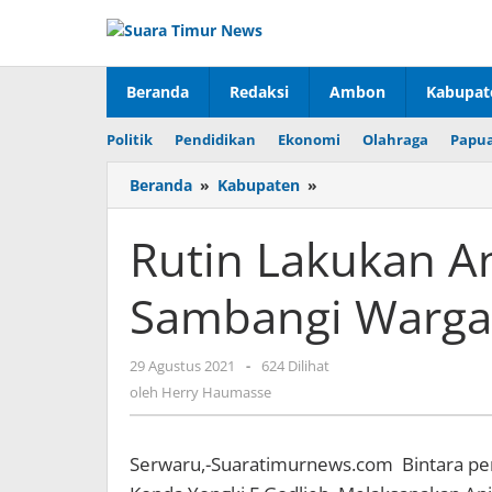
Lewati
ke
konten
Beranda
Redaksi
Ambon
Kabupat
Politik
Pendidikan
Ekonomi
Olahraga
Papua
Beranda
»
Kabupaten
»
Rutin
Lakukan
Anjangsana
Rutin Lakukan A
Babinsa
Sambangi
Sambangi Warga
Warga
Binaan
29 Agustus 2021
oleh
-
624 Dilihat
Herry
oleh
Herry Haumasse
Haumasse
Serwaru,-Suaratimurnews.com Bintara pe