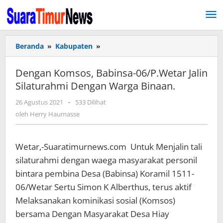
Lewati
ke
konten
Beranda
»
Kabupaten
»
Dengan
Komsos,
Babinsa-
Dengan Komsos, Babinsa-06/P.Wetar Jalin
06/P.Wetar
Silaturahmi Dengan Warga Binaan.
Jalin
Silaturahmi
26 Agustus 2021
oleh
-
533 Dilihat
Dengan
Herry
oleh
Herry Haumasse
Warga
Haumasse
Binaan.
Wetar,-Suaratimurnews.com Untuk Menjalin tali
silaturahmi dengan waega masyarakat personil
bintara pembina Desa (Babinsa) Koramil 1511-
06/Wetar Sertu Simon K Alberthus, terus aktif
Melaksanakan kominikasi sosial (Komsos)
bersama Dengan Masyarakat Desa Hiay